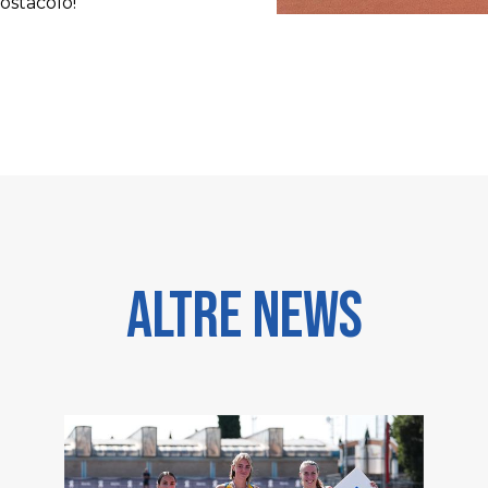
 ostacolo!
Altre news