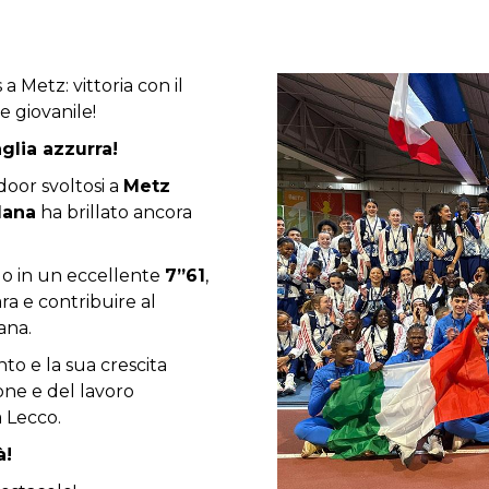
 Metz: vittoria con il
e giovanile!
glia azzurra!
door svoltosi a
Metz
dana
ha brillato ancora
o in un eccellente
7”61
,
ra e contribuire al
ana.
to e la sua crescita
one e del lavoro
a Lecco.
à!