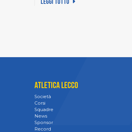
Leggi tutto
Atletica Lecco
Società
Corsi
Squadre
News
Sponsor
Record