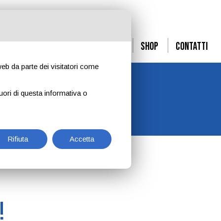
Convenzioni
Safeguarding
Shop
Contatti
 web da parte dei visitatori come
uori di questa informativa o
Rifiuta
Accetta
!