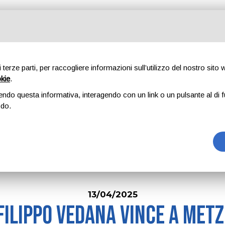
sor
Record
di terze parti, per raccogliere informazioni sull’utilizzo del nostro sito
okie
.
News
endo questa informativa, interagendo con un link o un pulsante al di f
odo.
Home
News
13/04/2025
Filippo Vedana vince a Metz