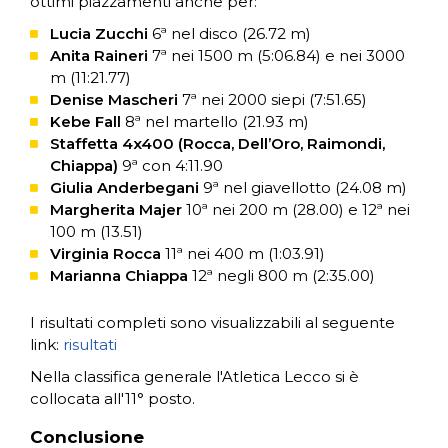
ottimi piazzamenti anche per:
Lucia Zucchi
6ª nel disco (26.72 m)
Anita Raineri
7ª nei 1500 m (5:06.84) e nei 3000
m (11:21.77)
Denise Mascheri
7ª nei 2000 siepi (7:51.65)
Kebe Fall
8ª nel martello (21.93 m)
Staffetta 4x400 (Rocca, Dell’Oro, Raimondi,
Chiappa)
9ª con 4:11.90
Giulia Anderbegani
9ª nel giavellotto (24.08 m)
Margherita Majer
10ª nei 200 m (28.00) e 12ª nei
100 m (13.51)
Virginia Rocca
11ª nei 400 m (1:03.91)
Marianna Chiappa
12ª negli 800 m (2:35.00)
I risultati completi sono visualizzabili al seguente
link:
risultati
Nella classifica generale l'Atletica Lecco si è
collocata all'11° posto.
Conclusione